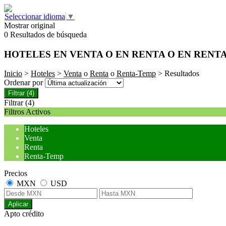
Seleccionar idioma
▼
Mostrar original
0 Resultados de búsqueda
HOTELES EN VENTA O EN RENTA O EN RENT
Inicio
>
Hoteles
>
Venta
o
Renta
o
Renta-Temp
> Resultados
Ordenar por
Filtrar
(4)
Filtrar
(4)
Filtros Activos
Hoteles
Venta
Renta
Renta-Temp
Precios
MXN
USD
Aplicar
Apto crédito