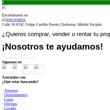
0
Encuéntranos en
9991950856
Calle 19 #33C Felipe Carrillo Puerto Chuburna, Mérida Yucatán
¿Quieres comprar, vender o rentar tu pro
¡Nosotros te ayudamos!
· Aviso de Privacidad
Síguenos en
Asociados con
¿Qué estás buscando?
·
Terrenos
·
Departamentos
·
Casas
·
Oficinas
·
Locales