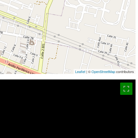
Leaflet
| ©
OpenStreetMap
contributors