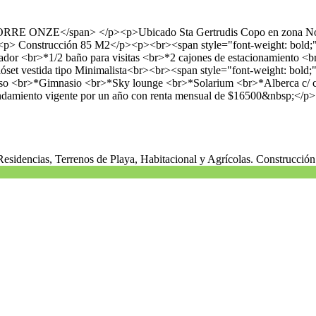
TORRE ONZE</span> </p><p>Ubicado Sta Gertrudis Copo en zona Norte
nstrucción 85 M2</p><p><br><span style="font-weight: bold;
gerador <br>*1/2 baño para visitas <br>*2 cajones de estacionamiento
t vestida tipo Minimalista<br><br><span style="font-weight: bo
anso <br>*Gimnasio <br>*Sky lounge <br>*Solarium <br>*Alberca c/ c
rrendamiento vigente por un año con renta mensual de $16500&nbsp;</p>
Residencias, Terrenos de Playa, Habitacional y Agrícolas. Construcci