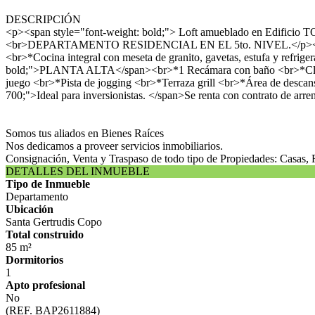
DESCRIPCIÓN
<p><span style="font-weight: bold;"> Loft amueblado en Edificio 
<br>DEPARTAMENTO RESIDENCIAL EN EL 5to. NIVEL.</p><p> Co
<br>*Cocina integral con meseta de granito, gavetas, estufa y refri
bold;">PLANTA ALTA</span><br>*1 Recámara con baño <br>*Clóse
juego <br>*Pista de jogging <br>*Terraza grill <br>*Área de desc
700;">Ideal para inversionistas. </span>Se renta con contrato de a
Somos tus aliados en Bienes Raíces
Nos dedicamos a proveer servicios inmobiliarios.
Consignación, Venta y Traspaso de todo tipo de Propiedades: Casas, 
DETALLES DEL INMUEBLE
Tipo de Inmueble
Departamento
Ubicación
Santa Gertrudis Copo
Total construido
85 m²
Dormitorios
1
Apto profesional
No
(REF. BAP2611884)