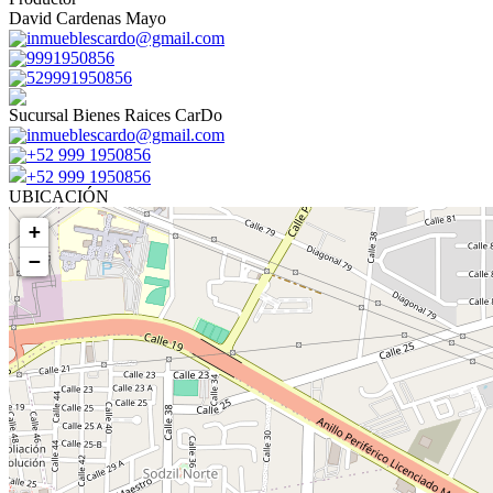
David Cardenas Mayo
inmueblescardo@gmail.com
9991950856
529991950856
Sucursal Bienes Raices CarDo
inmueblescardo@gmail.com
+52 999 1950856
+52 999 1950856
UBICACIÓN
+
−