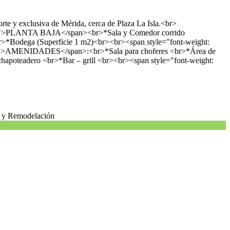
 y exclusiva de Mérida, cerca de Plaza La Isla.<br>
">PLANTA BAJA</span><br>*Sala y Comedor corrido
 <br>*Bodega (Superficie 1 m2)<br><br><span style="font-weight:
ld;">AMENIDADES</span>:<br>*Sala para choferes <br>*Área de
hapoteadero <br>*Bar – grill <br><br><span style="font-weight:
ón y Remodelación