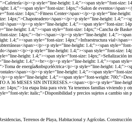
Cafetería</p><p style="line-height: 1.4;"><span style="font-size: 1
ight: 1.4;"><span style="font-size: 14px;">Salon de eventos</span></p
="font-size: 14px;">Fitness Center</span></p><p style="line-height: 
size: 14px;">Chapoteadero</span></p><p style="line-height: 1.4;"><s
ntil</span></p><p style="line-height: 1.4;"><span style="font-size: 1
"line-height: 1.4;"><span style="font-size: 14px;">Cancha de Basketb
ont-size: 14px;"><br></span></p><p style="line-height: 1.4;"><span 
;"><span style="font-size: 14px;">Infraestructura vial</span></p>
bterráneas</span></p><p style="line-height: 1.4;"><span style="font-
do</span></p><p style="line-height: 1.4;"><span style="font-size: 14
le="line-height: 1.4;"><span style="font-size: 14px;">Señalización in
="line-height: 1.4;"><br></p><p style="line-height: 1.4;"><span sty
oma de energía&nbsp;eléctrica</p><p style="line-height: 1.4;"><sp
frontales</span></p><p style="line-height: 1.4;"><span style="font-s
/p><p style="line-height: 1.4;"><span style="font-weight: 700;">De
TO A 36 MESES SIN INTERESES.+</span></p><p style="line-height: 1
e: 14px;">1ra etapa lista para vivir. Ya tenemos familias viviendo y 
le="font-style: italic;">Disponibilidad y precios sujetos a cambio sin
Residencias, Terrenos de Playa, Habitacional y Agrícolas. Construcci