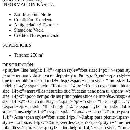
INFORMACIÓN BÁSICA
Zonificación : Norte
Condición: Excelente
Antigüedad : A Estrenar
Situación: Vacía
Crédito: No especificado
SUPERFICIES
Terreno: 250 m²
DESCRIPCIÓN
<p style="line-height: 1.4;"><span style="font-size: 14px;"><span s
para tener una vida activa en deporte y un&nbsp;</span><span styl
que te permitirán disfrutar de&nbsp;</span><span style="font-size: 
height: 1.4;"><span style="font-size: 14px;">Con su excelente ubica
size: 14px;">maravillas naturales que Yucatán tiene para ti.</span><
size: 14px;">poco tiempo de las principales sitios de interés,&nbsp;<
size: 14px;">-Cerca de Playas</span></p><p style="line-height: 1.4
</span></p><p style="line-height: 1.4;"><span style="font-size: 
style="line-height: 1.4;"><span style="font-size: 14px;">Parque par
1.4;">Área<span style="font-size: 14px;">&nbsp;para picnic</span><
style="font-size: 14px;">&nbsp;verdes</span></p><p style="line-hei
infantiles</span></p><p style="line-height: 1.4;"><span style="font-