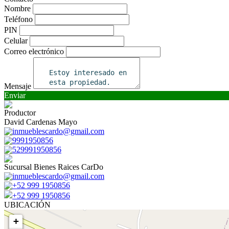
Nombre
Teléfono
PIN
Celular
Correo electrónico
Mensaje
Enviar
Productor
David Cardenas Mayo
inmueblescardo@gmail.com
9991950856
529991950856
Sucursal Bienes Raices CarDo
inmueblescardo@gmail.com
+52 999 1950856
+52 999 1950856
UBICACIÓN
+