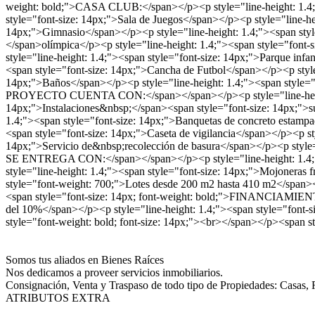
weight: bold;">CASA CLUB:</span></p><p style="line-height: 1.4;">
style="font-size: 14px;">Sala de Juegos</span></p><p style="line-he
14px;">Gimnasio</span></p><p style="line-height: 1.4;"><span style
</span>olímpica</p><p style="line-height: 1.4;"><span style="font-
style="line-height: 1.4;"><span style="font-size: 14px;">Parque infa
<span style="font-size: 14px;">Cancha de Futbol</span></p><p style=
14px;">Baños</span></p><p style="line-height: 1.4;"><span style="f
PROYECTO CUENTA CON:</span></span></p><p style="line-height: 1.4
14px;">Instalaciones&nbsp;</span><span style="font-size: 14px;">su
1.4;"><span style="font-size: 14px;">Banquetas de concreto estampa
<span style="font-size: 14px;">Caseta de vigilancia</span></p><p sty
14px;">Servicio de&nbsp;recolección de basura</span></p><p style
SE ENTREGA CON:</span></span></p><p style="line-height: 1.4;">T
style="line-height: 1.4;"><span style="font-size: 14px;">Mojoneras 
style="font-weight: 700;">Lotes desde 200 m2 hasta 410 m2</span><
<span style="font-size: 14px; font-weight: bold;">FINANCIAMIEN
del 10%</span></p><p style="line-height: 1.4;"><span style="font-siz
style="font-weight: bold; font-size: 14px;"><br></span></p><span sty
Somos tus aliados en Bienes Raíces
Nos dedicamos a proveer servicios inmobiliarios.
Consignación, Venta y Traspaso de todo tipo de Propiedades: Casas, 
ATRIBUTOS EXTRA