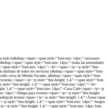
con todo lo&nbsp;</span><span style="font-size: 14px;">necesario
n&nbsp;</span><span style="font-size: 14px;">todas las amenidades
;"><span style="font-size: 14px;"><br></span></p><p style="line-
 disfrutar de todos los servicios y&nbsp;</span><span style="font-
arrollo cerca de Mérida Yucatán, a&nbsp;</span><span style="font-
 escuelas.</span></p><p style="line-height: 1.4;"><span style="font-
style="line-height: 1.4;"><span style="font-size: 14px;"><br>
ght: 1.4;"><span style="font-size: 14px;">Casa Club</span></p><p
ize: 14px;">Palapa para eventos</span></p><p style="line-height:
&nbsp;de lectura</span></p><p style="line-height: 1.4;">Áreas<span
><p style="line-height: 1.4;"><span style="font-size: 14px;">Juegos
p><p style="line-height: 1.4;"><span style="font-size: 14px; font-