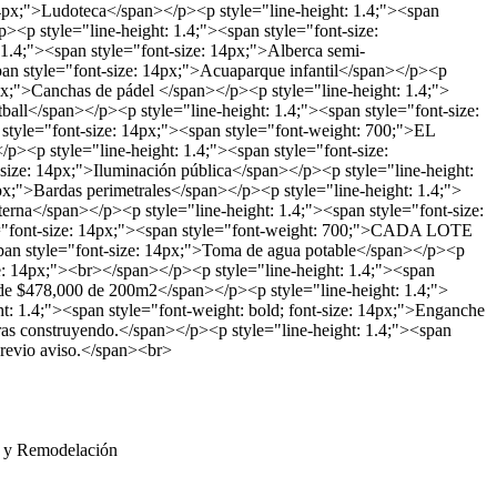
4px;">Ludoteca</span></p><p style="line-height: 1.4;"><span
><p style="line-height: 1.4;"><span style="font-size:
1.4;"><span style="font-size: 14px;">Alberca semi-
pan style="font-size: 14px;">Acuaparque infantil</span></p><p
4px;">Canchas de pádel </span></p><p style="line-height: 1.4;">
all</span></p><p style="line-height: 1.4;"><span style="font-size:
style="font-size: 14px;"><span style="font-weight: 700;">EL
<p style="line-height: 1.4;"><span style="font-size:
size: 14px;">Iluminación pública</span></p><p style="line-height:
px;">Bardas perimetrales</span></p><p style="line-height: 1.4;">
terna</span></p><p style="line-height: 1.4;"><span style="font-size:
le="font-size: 14px;"><span style="font-weight: 700;">CADA LOTE
an style="font-size: 14px;">Toma de agua potable</span></p><p
ize: 14px;"><br></span></p><p style="line-height: 1.4;"><span
sde $478,000 de 200m2</span></p><p style="line-height: 1.4;">
.4;"><span style="font-weight: bold; font-size: 14px;">Enganche
otras construyendo.</span></p><p style="line-height: 1.4;"><span
 previo aviso.</span><br>
ón y Remodelación