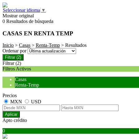
Seleccionar idioma
▼
Mostrar original
0 Resultados de búsqueda
CASAS EN RENTA TEMP
Inicio
>
Casas
>
Renta-Temp
> Resultados
Ordenar por
Filtrar
(2)
Filtrar
(2)
Filtros Activos
Casas
Renta-Temp
Precios
MXN
USD
Aplicar
Apto crédito
0