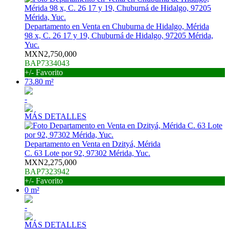
Departamento en Venta en Chuburna de Hidalgo, Mérida
98 x, C. 26 17 y 19, Chuburná de Hidalgo, 97205 Mérida,
Yuc.
MXN2,750,000
BAP7334043
+/- Favorito
73.80 m²
-
MÁS DETALLES
Departamento en Venta en Dzityá, Mérida
C. 63 Lote por 92, 97302 Mérida, Yuc.
MXN2,275,000
BAP7323942
+/- Favorito
0 m²
-
MÁS DETALLES