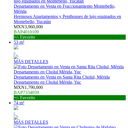
Departamento en Venta en Fraccionamiento Montebello,
Mérida
Hermosos Apartamentos y Penthouses de lujo equipados en
Montebello, Yucatán
MXN3,960,000
BAP4010109
+/- Favorito
53 m²
-
MÁS DETALLES
Departamento en Venta en Santa Rita Cholul, Mérida
Departamento en Cholul Mérida, Yuc
MXN1,790,000
BAP7334059
+/- Favorito
74 m²
-
MÁS DETALLES