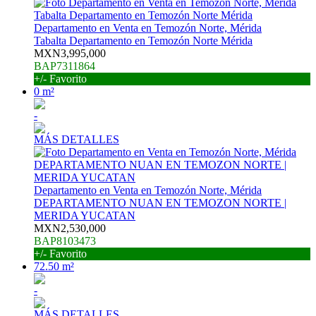
Departamento en Venta en Temozón Norte, Mérida
Tabalta Departamento en Temozón Norte Mérida
MXN3,995,000
BAP7311864
+/- Favorito
0 m²
-
MÁS DETALLES
Departamento en Venta en Temozón Norte, Mérida
DEPARTAMENTO NUAN EN TEMOZON NORTE |
MERIDA YUCATAN
MXN2,530,000
BAP8103473
+/- Favorito
72.50 m²
-
MÁS DETALLES