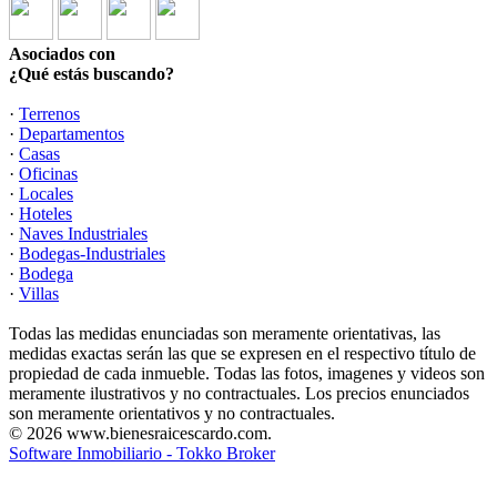
Asociados con
¿Qué estás buscando?
·
Terrenos
·
Departamentos
·
Casas
·
Oficinas
·
Locales
·
Hoteles
·
Naves Industriales
·
Bodegas-Industriales
·
Bodega
·
Villas
Todas las medidas enunciadas son meramente orientativas, las
medidas exactas serán las que se expresen en el respectivo título de
propiedad de cada inmueble. Todas las fotos, imagenes y videos son
meramente ilustrativos y no contractuales. Los precios enunciados
son meramente orientativos y no contractuales.
© 2026 www.bienesraicescardo.com.
Software Inmobiliario - Tokko Broker