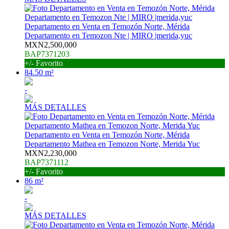
Departamento en Venta en Temozón Norte, Mérida
Departamento en Temozon Nte | MIRO |merida,yuc
MXN2,500,000
BAP7371203
+/- Favorito
84.50 m²
-
MÁS DETALLES
Departamento en Venta en Temozón Norte, Mérida
Departamento Mathea en Temozon Norte, Merida Yuc
MXN2,230,000
BAP7371112
+/- Favorito
86 m²
-
MÁS DETALLES